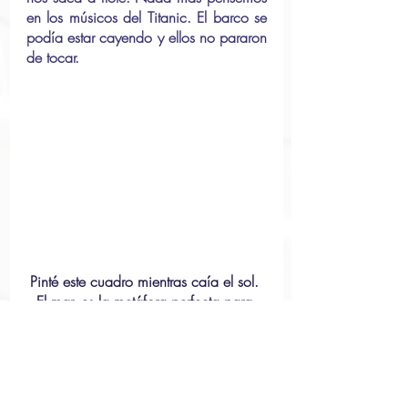
en los músicos del Titanic. El barco se 
podía estar cayendo y ellos no pararon 
de tocar. 
Pinté este cuadro mientras caía el sol. 
El mar, es la metáfora perfecta para 
explicar la forma en que funciona mi 
corazón: A veces en tormenta, a 
veces en calma, pero siempre puede 
descansar bajo la paz del Cielo azul. 