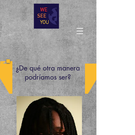
¿De qué otra manera
podríamos ser?