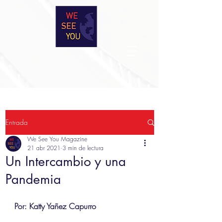
Entrada
We See You Magazine
21 abr 2021
3 min de lectura
Un Intercambio y una
Pandemia
Por: 
Katty Yañez Capurro 